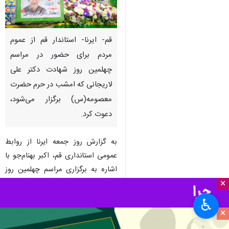
قم- ایرنا- استاندار قم از عموم
مردم برای حضور در مراسم
چهلمین روز شهادت دکتر علی
لاریجانی که امشب در حرم حضرت
معصومه(س) برگزار می‌شود،
دعوت کرد.
به گزارش روز جمعه ایرنا از روابط
عمومی استانداری قم، اکبر بهنام‌جو با
اشاره به برگزاری مراسم چهلمین روز
×
شهادت شهید دکتر علی لاریجانی، دبیر
فقید شورای عالی امنیت ملی کشور،
♿︎
گفت: این مراسم امشب، جمعه ۱۱
×
اردیبهشت‌ماه ۱۴۰۵، پس از نماز مغرب