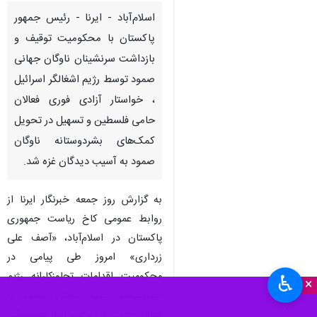
اسلام‌آباد - ایرنا - رئیس جمهور
پاکستان با محکومیت توقیف و
بازداشت سرنشینان ناوگان جهانی
صمود توسط رژیم اشغالگر اسرائیل
، خواستار آزادی فوری فعالان
حامی فلسطین و تسهیل در تحویل
کمک‌های بشردوستانه ناوگان
صمود به آسیب دیدگان غزه شد.
به گزارش روز جمعه خبرنگار ایرنا از
روابط عمومی کاخ ریاست جمهوری
پاکستان در اسلام‌آباد، «آصف علی
زرداری» امروز طی پیامی در
محکومیت اقدامات تجاوزکارانه رژیم
♿︎
×
صهیونیستی علیه ناوگان صمود با
فعالان حامی مردم غزه ابراز همبستگی