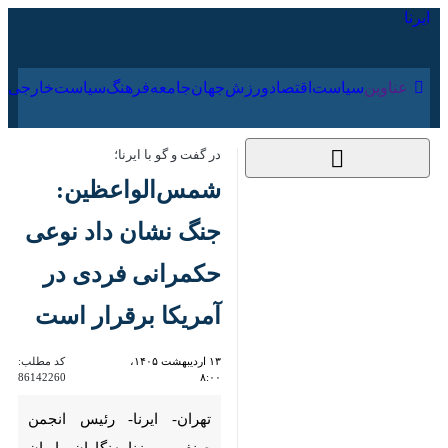
۱۷ مرداد ۱۴۰۵
عناوین‌
سیاست
اقتصاد
ورزش
جهان
جامعه
فرهنگ
سیاس
در گفت و گو با ایرنا؛
شمس‌الواعظین: جنگ
نشان داد نوعی
حکمرانی فردی در
آمریکا برقرار است
۱۳ اردیبهشت ۱۴۰۵،
کد مطلب:
86142260
۸:۰۰
تهران- ایرنا- رئیس انجمن صنفی
روزنامه‌نگاران ایران گفت: برخلاف