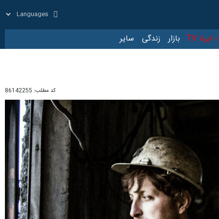
زار
زندگی
سایر
کد مطلب:
86142255