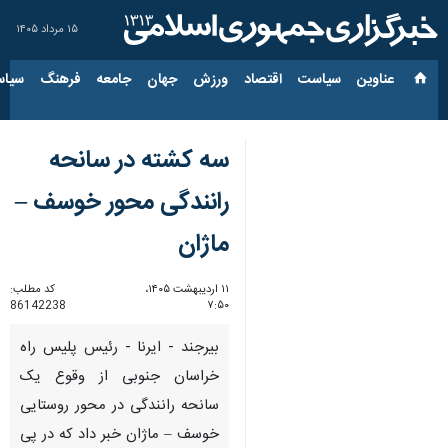
۱۵ مرداد ۱۴۰۵
عناوین‌
سیاست
اقتصاد
ورزش
جهان
جامعه
فرهنگ
سیاس
سه کشته در سانحه
رانندگی محور خوسف –
ماژان
۱۱ اردیبهشت ۱۴۰۵،
کد مطلب:
86142238
۷:۵۰
بیرجند - ایرنا - رئیس پلیس راه
خراسان جنوبی از وقوع یک
سانحه رانندگی در محور روستایی
خوسف – ماژان خبر داد که در پی