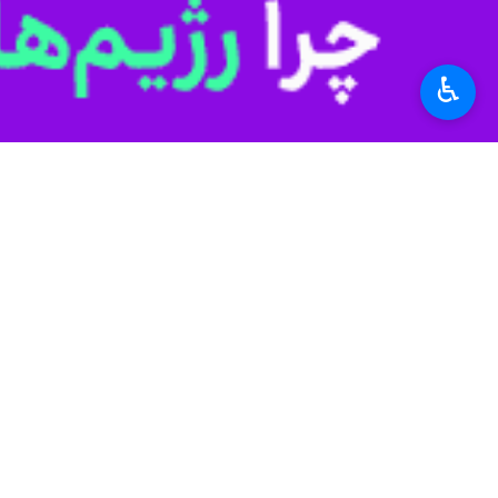
استان‌ها
سمنان
♿︎
۹ نفر
برچسب‌ها
استان سمنان
تجمع مردمی
صادق آهنگران
پروندهٔ خبری
تجاوز رژیم صهیونیستی و آمریکا
به ایران؛ سکوت مدعیان حقوق
اخبار مرتبط
بشر
فیلم | شصتمین نوبت 
سمنان - ایرنا - مردم