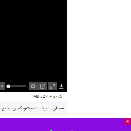
nmute
Settings
PIP
Enter
Download
دریافت
62 MB
fullscreen
×
سمنان - ایرنا - شصت‌ویکمین تجمع «ش