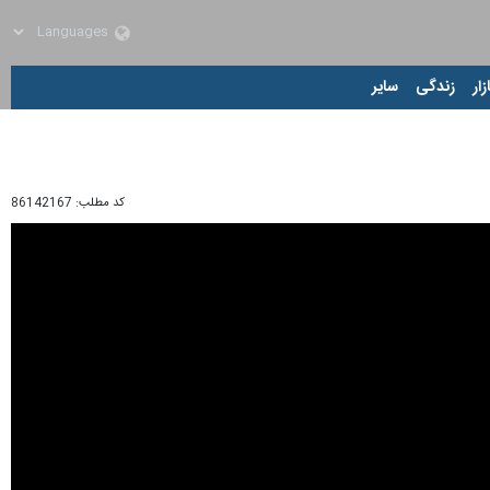
زار
زندگی
سایر
کد مطلب:
86142167