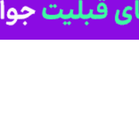
از شب‌های اقتدار سمنان با حضور دبیرکل خانه‌کارگر
 سمنان در شصتمین نوبت از شب های اقتدار حماسه آفریدند. علیرضا محجوب دبیرکل…