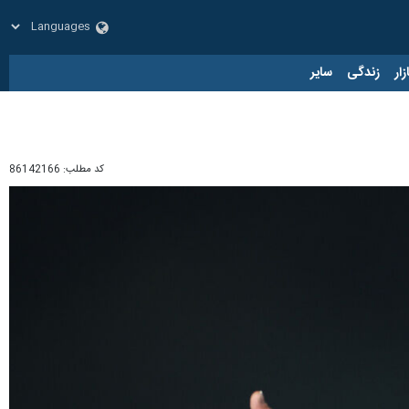
زار
زندگی
سایر
کد مطلب:
86142166