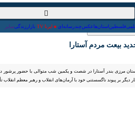
ت‌خارجی
علمی
فلسطین
استان‌ها
عکس
چندرسانه‌ای
ایرنا TV
با
 بیعت مردم آستارا
Pause
Play
00:00