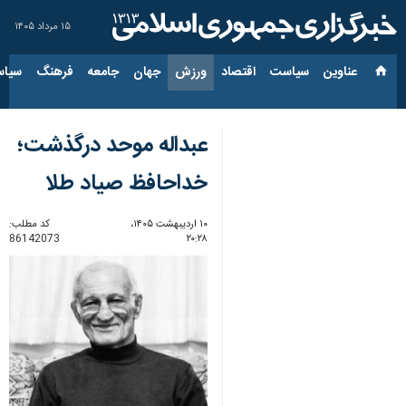
۱۵ مرداد ۱۴۰۵
عناوین‌
سیاست
اقتصاد
ورزش
جهان
جامعه
فرهنگ
سیاس
عبداله موحد درگذشت؛
خداحافظ صیاد طلا
۱۰ اردیبهشت ۱۴۰۵،
کد مطلب:
86142073
۲۰:۲۸