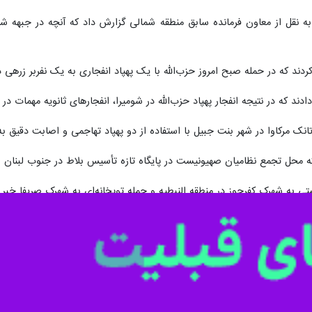
ه در حمله صبح امروز حزب‌الله با یک پهپاد انفجاری به یک نفربر زرهی در شهرک «شومیرا
ند که در نتیجه انفجار پهپاد حزب‌الله در شومیرا، انفجارهای ثانویه مهمات در
انک مرکاوا در شهر بنت جبیل با استفاده از دو پهپاد تهاجمی و اصابت دقیق ب
که محل تجمع نظامیان صهیونیست در پایگاه تازه تأسیس بلاط در جنوب لبنان ر
ستی به شهرک کفرجوز در منطقه النبطیه و حمله توپخانه‌ای به شهرک صریفا خبر د
البازوریه در منطقه صور را هدف قرار داد. برخی خبرها نیز از حمله توپخانه
دل را بمباران کرد.
ه‌ای به ساکنان چندین روستا و منطقه در جنوب لبنان اعلام کرد که حملات هم
شنبه گذشته از تمدید سه هفته‌ای آتش‌بسی که از ۱۷ آوریل (۲۸ فروردین) آغاز شده بود، خبر داد.