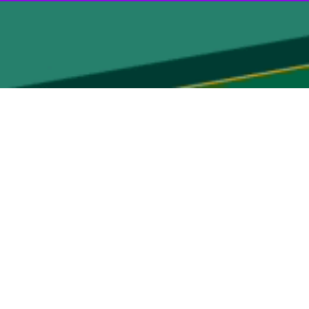
که از ۱۱ اسفندماه گذشته (۲ مارس) آغاز شده بود، برقرار شد؛ حملاتی که در واکنش به عملیات‌های حزب‌الله پس از حمله جنایتکارانه