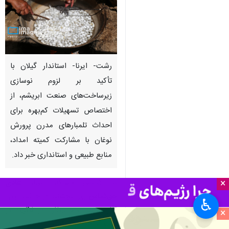
رشت- ایرنا- استاندار گیلان با
تأکید بر لزوم نوسازی
زیرساخت‌های صنعت ابریشم، از
اختصاص تسهیلات کم‌بهره برای
احداث تلمبارهای مدرن پرورش
نوغان با مشارکت کمیته امداد،
منابع طبیعی و استانداری خبر داد.
×
به گزارش خبرنگار ایرنا،
هادی
حق‌شناس
روز پنجشنبه در حاشیه آیین
♿︎
آغاز توزیع تخم نوغان در لنگرود در
×
گفت و گوبا خبرنگاران با بیان اینکه