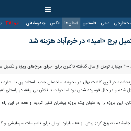
ت‌خارجی
علمی
فلسطین
استان‌ها
عکس
چندرسانه‌ای
ایرنا TV
با