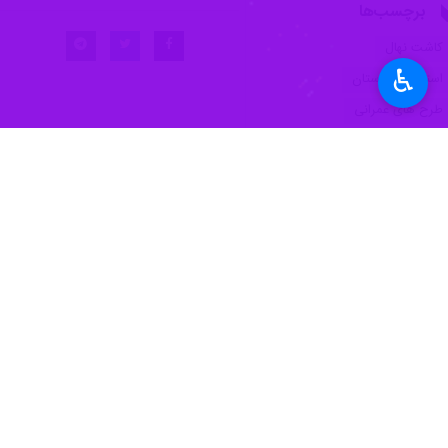
♿︎
خرم‌آباد - ایرنا - استاندار لرستان گفت: ۴۰۰ میلیارد تومان از سال گذشته تاکنون برای اجرای طرح‌های ویژه و تکمیل ساختمان جدید استانداری موسوم به برج امید تامین و هزینه شده
به گزارش ایرنا
سید سعید شاهرخی
روز پ
یک دهه اخیر به نمادی از ناکارآمدی تب
وی افزود: از روز نخست فعالیت در است
گرفت.
شده است.
شاهرخی با تاکید بر شرایط ویژه تامین 
تامین شد.
وی با اشاره به به‌روزرسانی طراحی ساختمان از ۱۰ تا ۱۲ سال پیش ادامه داد: تغییرات زیادی اعمال کردیم تا ساختمانی به‌روز و آبرومن