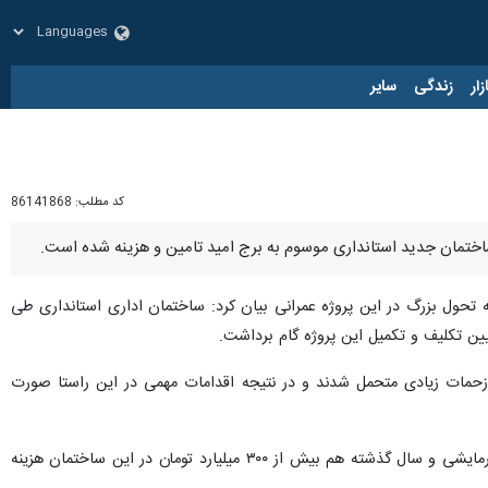
زار
زندگی
سایر
کد مطلب:
86141868