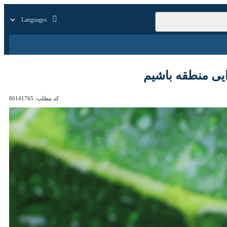
زار
زندگی
سایر
نطقه باشیم
کد مطلب:
86141765