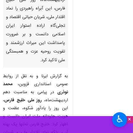
اردیبهشت‌ماه، روز ملی خلیج
فارس، این آبراه راهبردی را نماد
اقتدار ملی، شریان حیاتی اقتصاد و
تجلی‌گاه اراده استوار ایران
اسلامی دانست و بر ضرورت
پاسداشت این میراث ارزشمند و
تقویت روحیه عزت و همبستگی
ملی تاکید کرد.
به گزارش ایرنا و به نقل از روابط
عمومی استانداری قزوین،
محمد
نوذری
در پیامی به مناسبت دهم
اردیبهشت‌ماه،
روز ملی خلیج فارس
،
این روز را یادآور شکوه، عظمت و
هویت جاودانه ملت ایران دانست و
♿︎
×
اظهار کرد: خلیج فارس نه‌تنها یک پهنه
آبی، بلکه نماد اقتدار ملی و شریان