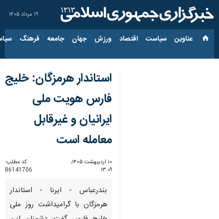
۱۹ مرداد ۱۴۰۵
عناوین‌
سیاست
اقتصاد
ورزش
جهان
جامعه
فرهنگ
سیاس
استاندار هرمزگان: خلیج
فارس هویت ملی
ایرانیان و غیرقابل
معامله است
۱۰ اردیبهشت ۱۴۰۵،
کد مطلب:
86141706
۱۳:۰۹
بندرعباس - ایرنا - استاندار
هرمزگان با گرامیداشت روز ملی