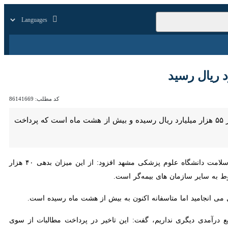
زار
زندگی
سایر
کد مطلب:
86141669