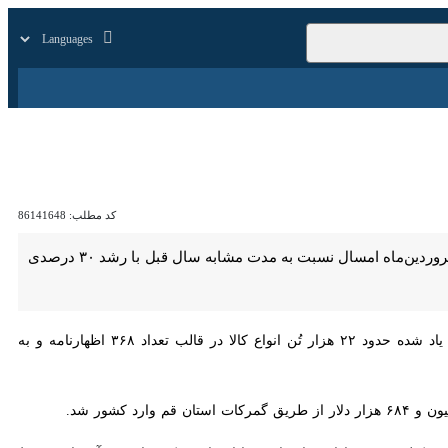
بازار
زندگی
سایر
کد مطلب:
86141648
قم - ایرنا - مدیرکل گمرکات قم گفت: آمارها نشان می‌دهد ارزش صادرات انجام شده از گمرکات استان در فروردین‌ماه امسال نسبت به مدت مشابه سال قبل با رشد ۳۰ درصدی
اسفندیار دریکوندی روز پنجشنبه در گفت‌وگو با خبرنگار ایرنا در این خصوص بیان کرد: در همین رابطه طی مدت یاد شده حدود ۲۲ هزار تُن انواع کالا در قالب تعداد ۳۶۸ اظهارنامه و به ارزش
 تشکیل می‌دهد، ادامه داد: تلاش ما این است که تمامی فرآیندهای مرتبط با