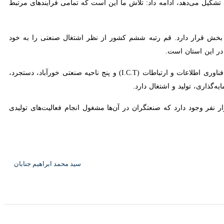
خش قرار دارد. قم رتبه ششم کشور از نظر اشتغال صنعتی را به خود
 این استان است.
قم دارای هفت شهرک صنعتی شکوهیه، الغدیر، شهاب (چاپ و نشر)، سلفچگان، محمودآباد، چوب و مبلمان ثامن، فناوری اطلاعات و ارتباطات (I.C.T) و پنج ناحیه صنعتی خورآباد، دستجرد،
ذاری، تولید و اشتغال دارد.
واحی صنعتی استان قم بیش از ۲ هزار واحد صنعتی با ایجاد ظرفیت اشتغال برای بیش از ۵۰ هزار نفر وجود دارد که صنعتگران در آن‌ها مشغول انجام فعالیت‌های تولیدی مورد
سید محمد ابراهیم جنابان