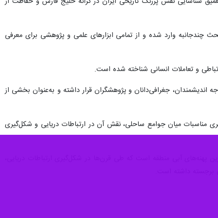
نطقه محسوب می‌شود و تحولات اخیر بیانگر نقش پررنگ آن در ژئوپولتیک