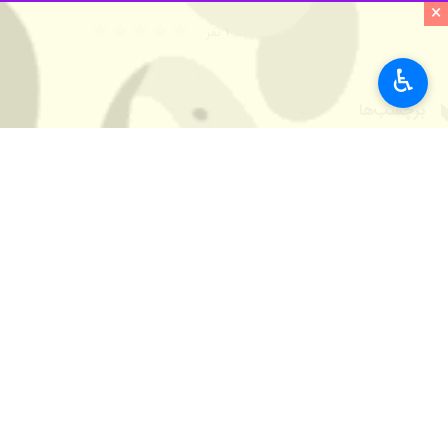
×
عبدالمجید سیفی
روز پنجشنبه به مناسب
می‌تواند درک دقیق‌تری از روندهای تاریخ
♿︎
وی گفت: خلیج فارس در بسیاری از منابع
پیشینه تاریخی این حوزه کمک کند.
سیفی بیان کرد: گسترش حوزه های مطالع
میراث تاریخی و به ویژه صیانت از نام آ
عضو هیات علمی دانشگاه آیت الله بروج
جنبه های مختلف تاریخی، اقتصادی و فره
سیفی بیان کرد: این پهنه آبی تنها یک 
وی گفت: بررسی اسناد تاریخی، منابع جغ
ساختار تاریخی منطقه مورد مطالعه بوده
این استاد دانشگاه افزود: خلیج‌فارس د