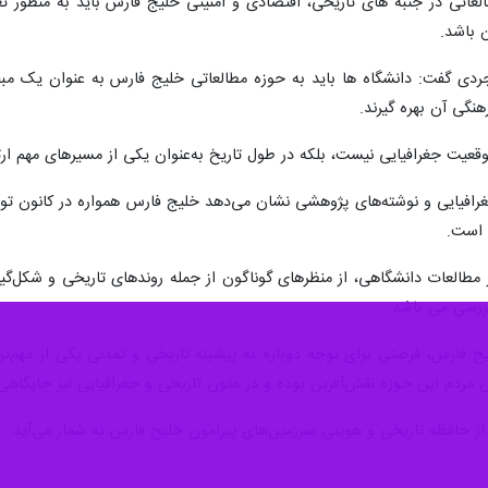
نشگاه آیت الله بروجردی گفت: خلیج فارس محور تاریخی، اقتصادی و هویتی م