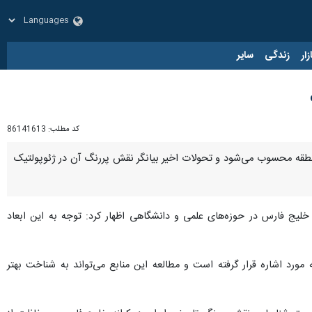
زار
زندگی
سایر
کد مطلب:
86141613