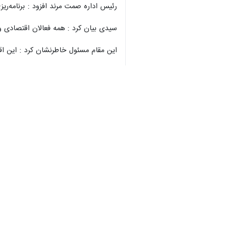
رئیس اداره صمت مرند افزود : برنامه‌ری
سیدی بیان کرد : همه فعالان اقتصادی و
این مقام مسئول خاطرنشان کرد : این اقد
وی همچنین تصریح کرد : بازرسی‌های دو
رئیس اداره صمت مرند یادآور شد : پرون
شهروندان می‌توانند در صورت مشاهده هرگونه ت
استان‌ها
آذربایجان شرقی
۰ نفر
برچسب‌ها
آذربایجان شرقی