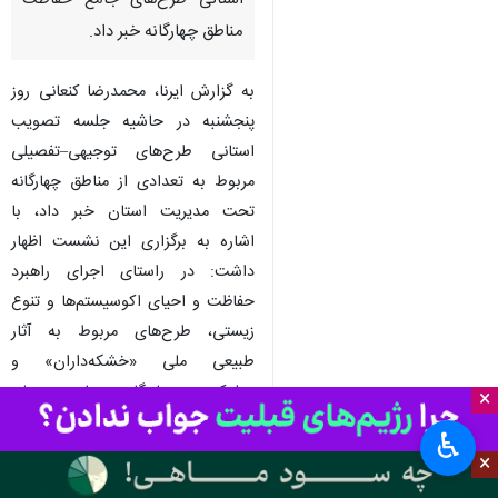
استانی طرح‌های جامع حفاظت
مناطق چهارگانه خبر داد.
به گزارش ایرنا، محمدرضا کنعانی روز
پنجشنبه در حاشیه جلسه تصویب
استانی طرح‌های توجیهی–تفصیلی
مربوط به تعدادی از مناطق چهارگانه
تحت مدیریت استان خبر داد، با
اشاره به برگزاری این نشست اظهار
داشت: در راستای اجرای راهبرد
حفاظت و احیای اکوسیستم‌ها و تنوع
زیستی، طرح‌های مربوط به آثار
طبیعی ملی «خشکه‌داران» و
«علم‌کوه»، پناهگاه حیات وحش
×
«سمسکنده» و مناطق حفاظت‌شده
♿︎
«بلس‌کوه»، «بولا» و «چهارباغ» به
×
صورت کارشناسی بررسی و در نهایت