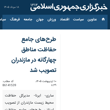
۱۸ مرداد ۱۴۰۵
عناوین‌
سیاست
اقتصاد
ورزش
جهان
جامعه
فرهنگ
سیاس
طرح‌های جامع
حفاظت مناطق
چهارگانه در مازندران
تصویب شد
۱۰ اردیبهشت ۱۴۰۵،
کد مطلب:
86141539
۸:۴۹
ساری- ایرنا- مدیرکل حفاظت
محیط زیست مازندران از تصویب