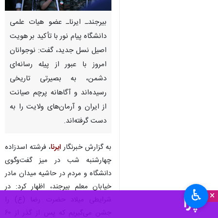
بیرجندـ ایرناـ عضو هیات علمی
دانشگاه پیام نور با تأکید بر هویت
اصیل نسل جدید، گفت: نوجوانان
امروز با عبور از پیله رسانه‌ای
دشمن، به بصیرتی تاریخی
رسیده‌اند و آگاهانه پرچم صیانت
از ایران و آرمان‌های ولایت را به
دست گرفته‌اند.
به گزارش خبرنگار
ایرنا
، فرشته اسدزاده
چهارشنبه شب در میز گفت‌وگوی
دانشگاه و مردم در حاشیه میدان مادر
خیابان معلم بیرجند، اظهار کرد: در
♿︎
×
شرایطی میلاد حضرت رضا (ع) را
جشن می‌گیریم که پس از گذر از ۶۰