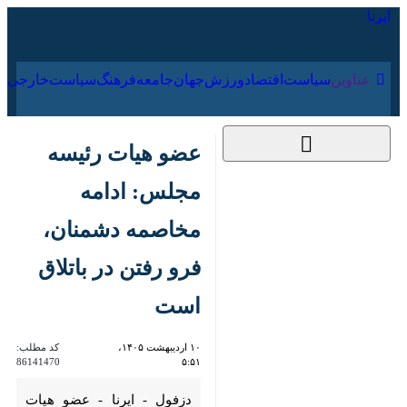
۱۸ مرداد ۱۴۰۵
عناوین‌
سیاست
اقتصاد
ورزش
جهان
جامعه
فرهنگ
سیاس
عضو هیات رئیسه
مجلس: ادامه مخاصمه
دشمنان، فرو رفتن در
باتلاق است
۱۰ اردیبهشت ۱۴۰۵،
کد مطلب:
86141470
۵:۵۱
دزفول - ایرنا - عضو هیات رئیسه
مجلس شورای اسلامی با اشاره به