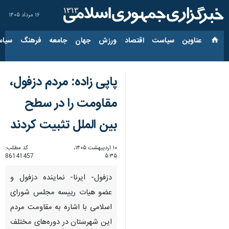
۱۶ مرداد ۱۴۰۵
عناوین‌
سیاست
اقتصاد
ورزش
جهان
جامعه
فرهنگ
سیاس
پاپی زاده: مردم دزفول،
مقاومت را در سطح
بین الملل تثبیت کردند
۱۰ اردیبهشت ۱۴۰۵،
کد مطلب:
86141457
۵:۳۵
دزفول- ایرنا- نماینده دزفول و
عضو هیات رییسه مجلس شورای
اسلامی با اشاره به مقاومت مردم
این شهرستان در دوره‌های مختلف