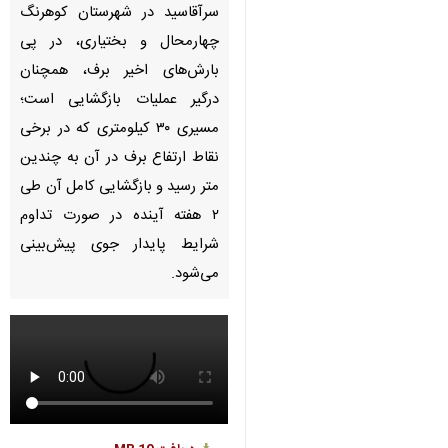
00:00
0:00
Unmute
Settings
PIP
Enter
Download
دریافت
19 MB
fullscreen
شهرکرد – ایرنا- جاده ارتباطی
سرآقاسید در شهرستان کوهرنگ
چهارمحال و بختیاری، در پی
بارش‌های اخیر برف، همچنان درگیر
عملیات بازگشایی است؛ مسیری
۳۰ کیلومتری که در برخی نقاط
ارتفاع برف در آن به چندین متر
رسید و بازگشایی کامل آن طی ۲
×
هفته آینده در صورت تداوم شرایط
پایدار جوی پیش‌بینی می‌شود.
♿︎
×
به گزارش ایرنا، تداوم بارش‌ برف در