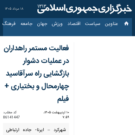
۱۸ مرداد ۱۴۰۵
عناوین‌
سیاست
اقتصاد
ورزش
جهان
جامعه
فرهنگ
فعالیت مستمر راهداران
در عملیات دشوار
بازگشایی راه سرآقاسید
چهارمحال و بختیاری +
فیلم
۱۰ اردیبهشت ۱۴۰۵،
کد مطلب:
86141447
۷:۵۹