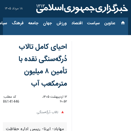
۱۸ مرداد ۱۴۰۵
عناوین‌
سیاست
اقتصاد
ورزش
جهان
جامعه
فرهنگ
سیاس
احیای کامل تالاب
دُرگه‌سنگی نقده با
تأمین ۸ میلیون
مترمکعب آب
۱۲ اردیبهشت ۱۴۰۵،
کد مطلب:
86141446
۲۰:۵۲
تالاب دُرگه‌سنگی
مهاباد- ایرنا- رییس اداره حفاظت