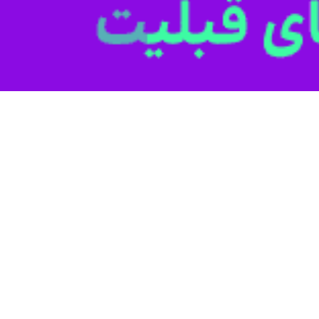
ت بزدلانه آنها، رهبر محبوب ما - مردی صلح طلب و باشرافت با فتوای معر
تنها
ار مدفون شد؛ و با آنها، رویاها، شادی و خنده های‌شان نیز هم. در واکنش
تی از صدور یک محکومیت لفظی ساده هم دریغ کردند.
صویب شد که متأسفانه جایگاه قربانی با قاتل عوض شد و هیچ اشاره‌ای حتی به
قوقی است. آیا مماشات و سکوت نسبت به متجاوزان جز کمک و حمایت از آنها
گری افزونتر مرتکب گردند؟ آقای رئیس، اجازه دهید نگاهی سریع به چالش‌های 
‌ای در حالت آماده‌باش بالا قرار داشته و آماده پرتاب هستند، و آمریکا،
ها به تعهدات حقوقی صریح‌شان در زمینه خلع سلاح هسته‌ای است.
 یک سازوکار عملیاتی اساسی برای گسترش سلاح‌های هسته‌ای محسوب می‌شود 
 به صورت علنی از دستیابی به سلاح‌های هسته‌ای حمایت می‌کنند، فرانسه طرح 