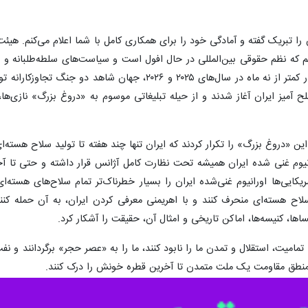
 را تبریک گفته و آمادگی خود را برای همکاری کامل با شما اعلام می‌کنم. 
‌ایم که نظم حقوقی بین‌المللی در حال افول است و سیاست‌های سلطه‌طلبانه و ا
به طور اساسی در هم شکسته‌اند. تنها در کمتر از نه ماه در سا
صلح آمیز ایران آغاز شدند و از حیله تبلیغاتی موسوم به «دروغ بزرگ» نازی‌ها
ژیم اسرائیل بیش از ۱۷۰۰ هفته این «دروغ بزرگ» را تکرار کردند که ایران تنها چند هفته تا تو
انیوم غنی شده ایران همیشه تحت نظارت کامل آژانس قرار داشته و حتی تا آ
لاح هسته‌ای منحرف کنند و با اهریمنی معرفی کردن ایران، به آن حمله کنند
یساها، کنیسه‌ها، اماکن تاریخی و امثال آن، حقیقت را آشکار کرد.
میت، استقلال و تمدن ما را نابود کنند، ما را به «عصر حجر» برگردانند و نفت 
منطق مقاومت یک ملت متمدن تا آخرین قطره خونش را درک کنند.
مان معاصر، ما به شکست دادن مهاجمان و بازپس گیری سرزمین، حاکمیت، استقلا