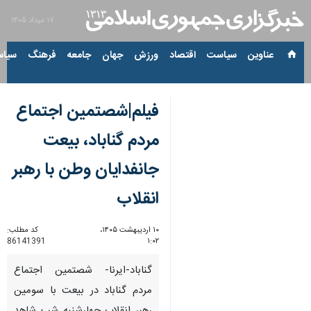
۱۷ مرداد ۱۴۰۵
عناوین‌
سیاست
اقتصاد
ورزش
جهان
جامعه
فرهنگ
سیاس
فیلم|شصتمین اجتماع
مردم گناباد، بیعت
جانفدایان وطن با رهبر
انقلاب
۱۰ اردیبهشت ۱۴۰۵،
کد مطلب:
86141391
۱:۰۲