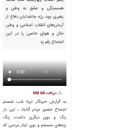
Pause
Play
00:00
00:00
♿︎