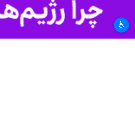
♿︎
داورنیا اظهار کرد: برای تکمیل این بیمارستان در سال گذشته، ۲ هزار میلیارد ریال و امسال 