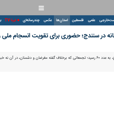
ت‌خارجی
علمی
فلسطین
استان‌ها
عکس
چندرسانه‌ای
ایرنا TV
با
نه در سنندج؛ حضوری برای تقویت انسجام ملی و 
Pause
Play
00:00