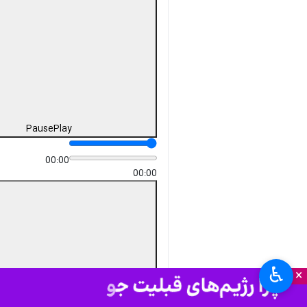
دریافت
41 MB
fullscreen
یزد- ایرنا- نمایش اقتدار
جانفدایان ایران امام رضایی، عصر
چهارشنبه با رژه نیروهای مردمی و
اجرای برنامه‌های فرهنگی و هنری
و شعارهای حماسی و انقلابی در
میدان امام حسین (ع) یزد برگزار
شد.
استان‌ها
یزد
۲ نفر
کاظم سبحان
زاده
♿︎
×