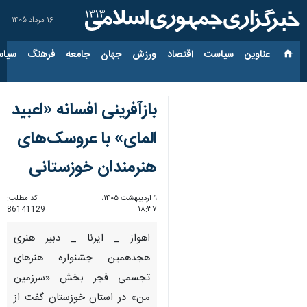
۱۶ مرداد ۱۴۰۵
عناوین‌
سیاست
اقتصاد
ورزش
جهان
جامعه
فرهنگ
سیاس
بازآفرینی افسانه «اعبید
المای» با عروسک‌های
هنرمندان خوزستانی
۹ اردیبهشت ۱۴۰۵،
کد مطلب:
86141129
۱۸:۳۷
اهواز _ ایرنا _ ‌دبیر هنری
هجدهمین جشنواره هنرهای
تجسمی فجر بخش «سرزمین
من» در استان خوزستان گفت از