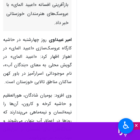
بازآفرینی افسانه «اعبید المای» با
عروسک‌های هنرمندان خوزستانی
خبر داد.
امیر عبیداوی
روز چهارشنبه در حاشیه
کارگاه عروسک‌سازی «اعبید المای» در
اهواز اظهار کرد: «اعبید المای» در
گویش محلی به معنای «بندگان آب»،
نام موجوداتی اسرارآمیز در باور کهن
ساکنان مناطق تالابی خوزستان است.
وی افزود: بومیان شادگان، هورالعظیم
و حاشیه کرخه و کارون، آن‌ها را
نیمه‌انسان و نیمه‌ماهی می‌پندارند که
روزها در اعماق آب پنهان می‌شوند و
♿︎
×
شبانگاهان برای نشستن بر نیزارهای
مهتاب‌زده سر برمی‌آورند.