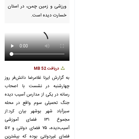
Pause
Play
00:00
00:00
×
♿︎
×