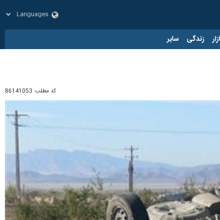
زار
زندگی
سایر
کد مطلب:
86141053