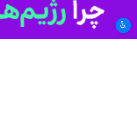
ساوه - ایرنا - سرپرست مرکز اورژان
♿︎
دیگر از سرنشینان شد.
حمید ابره دری روز چهارشنبه در گفت وگو 
وی اضافه کرد: با اعلام حادثه به مرکز ف
ابره دری خاطرنشان کرد: در این حادثه 
سرپرست اورژانس پیش بیمارستانی ساوه ب
وی تاکید کرد: استفاده از کمربند ایمنی
استان‌ها
مرکزی
۰ نفر