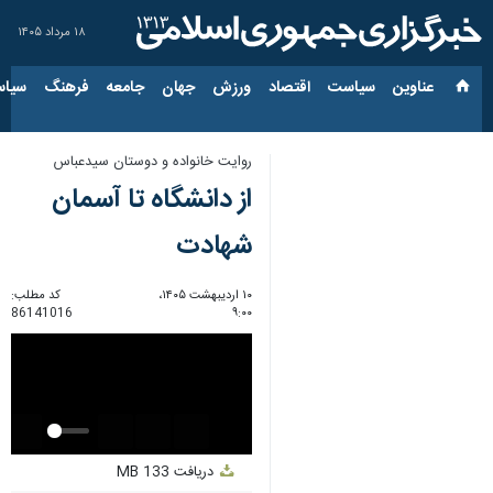
۱۸ مرداد ۱۴۰۵
عناوین‌
سیاست
اقتصاد
ورزش
جهان
جامعه
فرهنگ
سیاس
روایت خانواده و دوستان سیدعباس
از دانشگاه تا آسمان
شهادت
۱۰ اردیبهشت ۱۴۰۵،
کد مطلب:
86141016
۹:۰۰
Unmute
Settings
PIP
Enter
Download
دریافت
133 MB
fullscreen