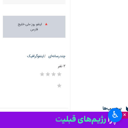
اینفو روز ملی خلیج
فارس
چندرسانه‌ای
اینفوگرافیک
۲ نفر
برچسب‌ها
♿︎
×
میناب
سند تاریخی
خلیج فارس