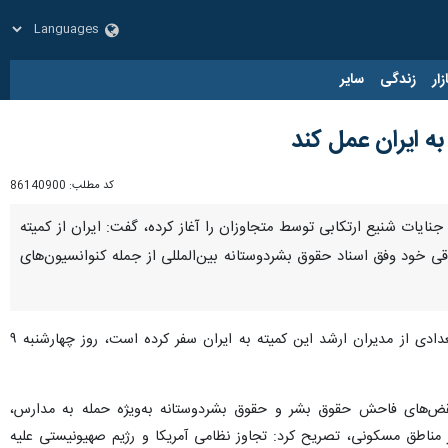
زار
زندگی
سایر
 ایران عمل کند
کد مطلب:
86140900