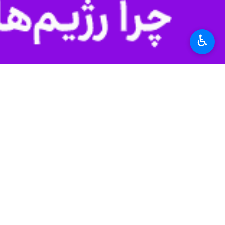
♿︎
تهران-ایرنا- وزیر امور خارجه در دید
بین‌المللی صلیب سرخ و سایر نهادهای
چهارگانه ژنو ۱۹۴۹ عمل کنند.
به گزارش گروه سیاست خارجی ایرنا،
«م
اردیبهشت با
«سید عباس عراقچی»
وزیر 
وزیر امور خارجه کشورمان با تشریح ج
دانشگاه‌ها و مراکز آموزشی و پژوهشی، 
همچنین ترور رهبران ایران آغاز شد و طی ۴۰ روز، با ارتکاب فجیع‌ترین جنایات ضد بشری ادامه پیدا
وزیر امور خارجه مسئولیت جامعه جهانی 
و بین‌المللی یادآور شد و تاکید کرد: 
دولت‌ها انتظار دارد به تعهدات قانونی و اخل