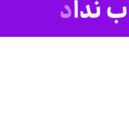
 جنایات شنیع ارتکابی توسط متجاوزان را آغاز کرده، گفت: ایران از کمیته
قی خود وفق اسناد حقوق بشردوستانه بین‌المللی از جمله کنوانسیون‌های
رئیس کمیته بین المللی صلیب سرخ که به همراه تعدادی از مدیران ارشد این کمیته به ایران سفر کرده است، روز چهارشنبه ۹
 نقض‌های فاحش حقوق بشر و حقوق بشردوستانه به‌ویژه حمله به مدارس،
ز مناطق مسکونی، تصریح کرد: تجاوز نظامی آمریکا و رژیم صهیونیستی علیه
مان ساعات نخست با نقض فاحش حقوق بشردوستانه و حمله به مدرسه شجره طیبه میناب و کشتار کودکان ایرانی و
این جنایات جنگی و مواخذه و مجازات آمران و عاملان آن نزد محاکم داخلی
از کمیته بین‌المللی صلیب سرخ و سایر نهادهای حقوق بشردوستانه و تک‌تک
۱۹ عمل کنند.