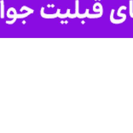
ار با رئیس کمیته بین المللی صلیب سرخ، با اشاره به اینکه ایران مستندسازی
 حقوق بشردوستانه و تک‌تک دولت‌ها انتظار دارد به تعهدات قانونی و اخلا
یریانا اسپولیاریک ایگر»
امور خارجه جمهوری اسلامی ایران دیدار و گفت‌وگو کرد.
نایات ارتکابی متجاوزان آمریکایی و رژیم صهیونیستی علیه ملت ایران و
اماکن تاریخی و فرهنگی، بیمارستان‌ها، زیرساخت‌های حیاتی و تولیدی و نی
ایران نقض فاحش اصول منشور سازمان ملل به‌ویژه بند ۴ ماده ۲ بود که از ه
 کرد.
و مراجع ذیصلاح بین‌المللی را برای اتخاذ موضع صریح و قاطع در محکومیت 
جمهوری اسلامی ایران ضمن مستندسازی جنایات شنیع ارتکابی توسط متجاوزان، 
اقی خود وفق اسناد حقوق بشردوستانه بین‌المللی از جمله کنوانسیون‌های چهارگانه ژنو ۴۹