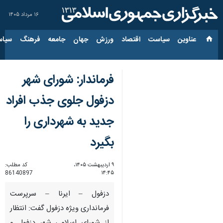
۱۶ مرداد ۱۴۰۵
عناوین‌
سیاست
اقتصاد
ورزش
جهان
جامعه
فرهنگ
سیاس
فرماندار: ‌شورای شهر
دزفول جلوی جذب افراد
جدید به شهرداری را
بگیرد
۹ اردیبهشت ۱۴۰۵،
کد مطلب:
86140897
۱۴:۴۵
دزفول – ایرنا – سرپرست
فرمانداری ویژه دزفول گفت: انتظار