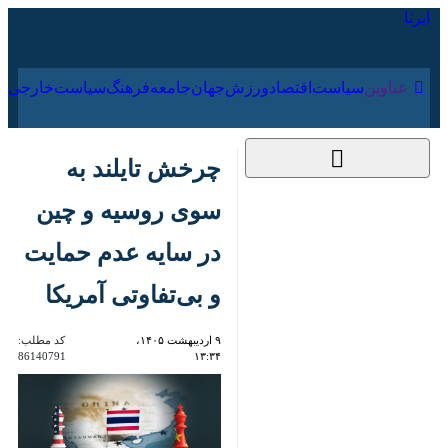
۱۶ مرداد ۱۴۰۵
عناوین‌
سیاست
اقتصاد
ورزش
جهان
جامعه
فرهنگ
سیاس
چرخش تایلند به سوی
روسیه و چین در سایه
عدم حمایت و
بی‌تفاوتی آمریکا
۹ اردیبهشت ۱۴۰۵،
کد مطلب:
86140791
۱۳:۳۴