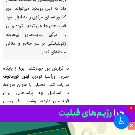
رژیم‌صهیونیستی به آستانه، هشدار
داد که این رویکرد می‌تواند این
کشور آسیای مرکزی را به ابزار نفوذ
قدرت‌های خارجی تبدیل کرده و آن
را درگیر رقابت‌های پرهزینه
ژئوپلیتیکی بر سر منابع و منافع
منطقه‌ای کند.
به گزارش روز چهارشنبه
ایرنا
از پایگاه
خبری اورآسیا تودی،
آینور کورمانوف
در یادداشتی تحلیلی با عنوان «روابط
با اسرائیل چه پیامدهایی برای
قزاقستان دارد»، نوشت: سفر رسمی
×
اسحاق هرتزوگ به قزاقستان، ادامه
منطقی روند نزدیکی فزاینده آستانه و
♿︎
×
تل‌آویو است؛ روندی که به‌دنبال طرح
پیوستن قزاقستان به توافقات ابراهیم،