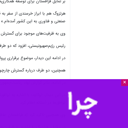
×
تهران – ایرنا– سفر اسحاق هرتزوگ، ر
روزافزون آستانه به تل‌آویو صرفا در 