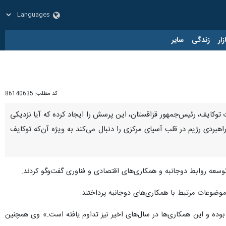
زار
زندگی
سایر
کد مطلب:
86140635