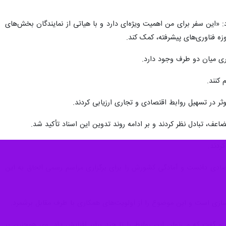
 توکایف، رئیس‌جمهور قزاقستان، این پرسش را ایجاد کرده که آیا نزدیکی
هبردی رژیم در قلب آسیای مرکزی را دنبال می‌کند به‌ ویژه آن‌که توکایف