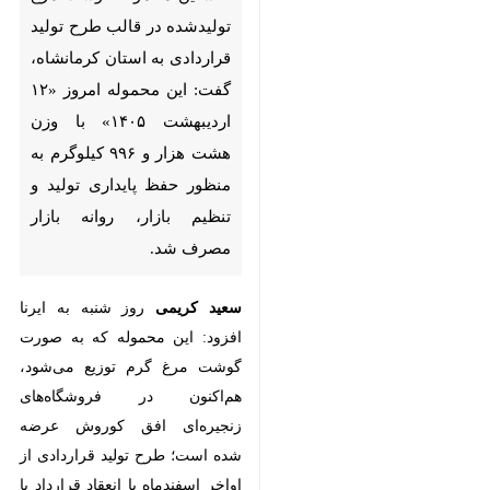
کرمانشاه- ایرنا- رییس سازمان
جهاد کشاورزی استان با اشاره
به ورود نخستین محموله گوشت
مرغ تولیدشده در قالب طرح
تولید قراردادی به استان
کرمانشاه، گفت: این محموله
امروز «۱۲ اردیبهشت ۱۴۰۵» با
وزن هشت هزار و ۹۹۶ کیلوگرم
به منظور حفظ پایداری تولید و
تنظیم بازار، روانه بازار مصرف
شد.
سعید کریمی
روز شنبه به ایرنا
افزود: این محموله که به صورت
گوشت مرغ گرم توزیع می‌شود،