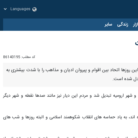
زار
زندگی
سایر
کد مطلب:
86140195