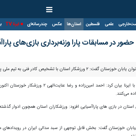
ت‌خارجی
علمی
فلسطین
استان‌ها
عکس
چندرسانه‌ای
ایرنا TV
با