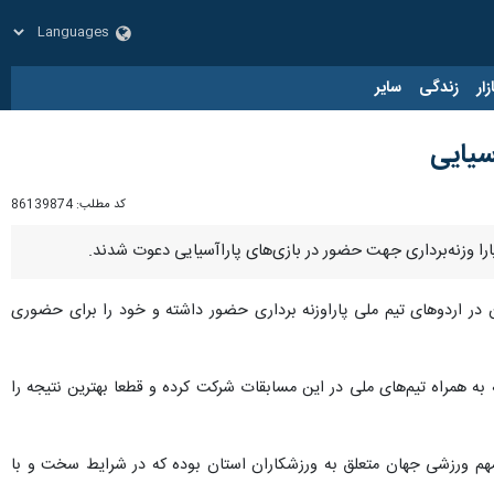
زار
زندگی
سایر
کد مطلب:
86139874