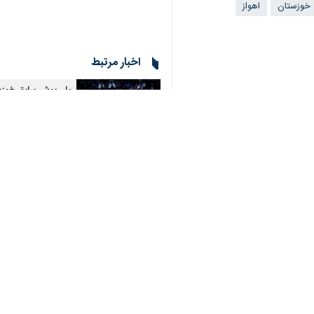
♿︎
اهواز - ایرنا - رییس هیات جانبازان و توان یابان خوزستان گفت: ۲ ورزشکار استان با تشخیص کادر فنی به
جواد حردانی
×
قدرتمند در بازی های پاراآسیایی ژاپن آما
وی با اشاره به حضور پررنگ ورزشکاران 
کسب خواهند کرد.
رییس هیات ورزش‌های جانبازان و توان‌
تحمل مشکلات، به تمرینات خود می پرداز
وی با بیان 
شکل فراهم کنیم.
حردانی گفت: در سال جاری بیشترین نگا
داشته باشیم.