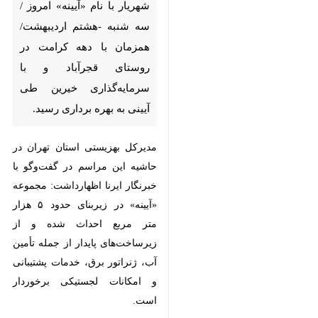
«آیینه» امروز /سه شنبه -هشتم
اردیبهشت/ همزمان با دهه
کرامت در روستای قجرآباد و با
سرمایه‌گذاری خیرین طی آیینی به
بهره برداری رسید.
مدیرکل بهزیستی استان تهران در
حاشیه این مراسم در گفت‌وگو با
خبرنگار ایرنا اظهارداشت: مجموعه
«آیینه» در زیربنای حدود ۵ هزار متر
مربع احداث شده و از زیرساخت‌های
پایدار از جمله تأمین آب، ژنراتور برق،
خدمات پشتیبانی و امکانات لجستیکی
برخوردار است.
♿︎
محمد نصیری با اشاره به نقش خیرین
در احداث این مجموعه افزود: در