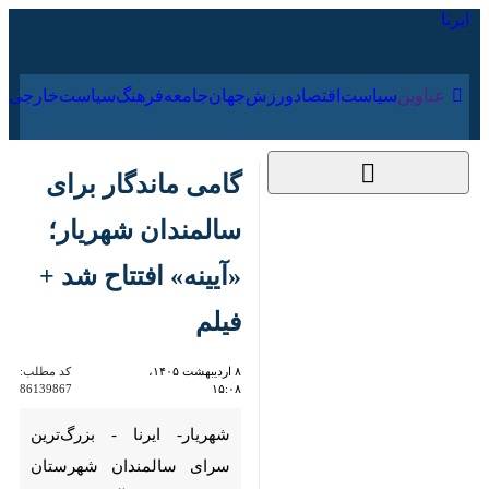
۱۷ مرداد ۱۴۰۵
عناوین‌
سیاست
اقتصاد
ورزش
جهان
جامعه
فرهنگ
سیاس
گامی ماندگار برای
سالمندان شهریار؛
«آیینه» افتتاح شد +
فیلم
۸ اردیبهشت ۱۴۰۵،
کد مطلب:
86139867
۱۵:۰۸
شهریار- ایرنا - بزرگ‌ترین سرای
سالمندان شهرستان شهریار با نام