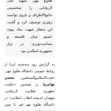
شخصیتی جامع‌الاطراف و بازوی
توانمند رهبری توصیف کرد و گفت:
این متفکر شهید، نماد پیوند عمیق
میان فلسفه و سیاست‌ورزی در تراز
جمهوری اسلامی بود.
به گزارش روز سه‌شنبه ایرنا از روابط
عمومی دانشگاه طلوع مهر،
حجت‌الاسلام‌والمسلمین
محسن
مهاجرنیا
در همایش «حکمت مطهری؛
عقلانیت لاریجانی، شهیدان اندیشه
انقلاب اسلامی» در دانشگاه طلوع مهر
قم، با تبیین منزلت علمی و مدیریتی
شهید لاریجانی و با به‌کار بردن عبارت
♿︎
×
شخصیت ذوابعاد برای این شهید
والامقام، اظهار کرد: شناخت دقیق