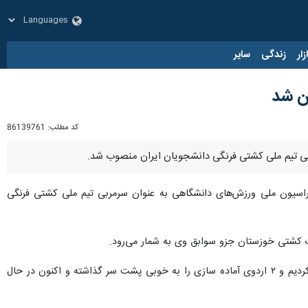
زار
زندگی
سایر
ن شد
کد مطلب:
86139761