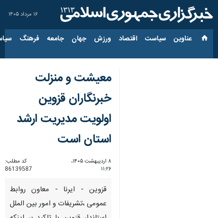
۱۶ مرداد ۱۴۰۵
عناوین‌
سیاست
اقتصاد
ورزش
جهان
جامعه
فرهنگ
سیاس
معیشت و منزلت
خبرنگاران قزوین
اولویت مدیریت ارشد
استان است
۸ اردیبهشت ۱۴۰۵،
کد مطلب:
86139587
۱۱:۲۶
قزوین - ایرنا - معاون روابط‌
عمومی ،تشریفات و امور بین الملل