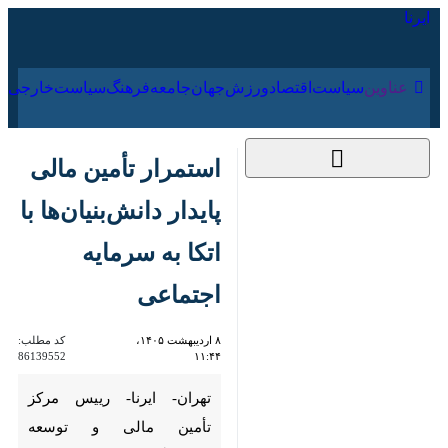
۱۶ مرداد ۱۴۰۵
عناوین‌
سیاست
اقتصاد
ورزش
جهان
جامعه
فرهنگ
سیاس
استمرار تأمین مالی
پایدار دانش‌بنیان‌ها با
اتکا به سرمایه اجتماعی
۸ اردیبهشت ۱۴۰۵،
کد مطلب:
86139552
۱۱:۴۴
تهران- ایرنا- رییس مرکز تأمین
مالی و توسعه سرمایه‌گذاری
معاونت علمی، فناوری و اقتصاد
دانش‌بنیان ریاست‌جمهوری با