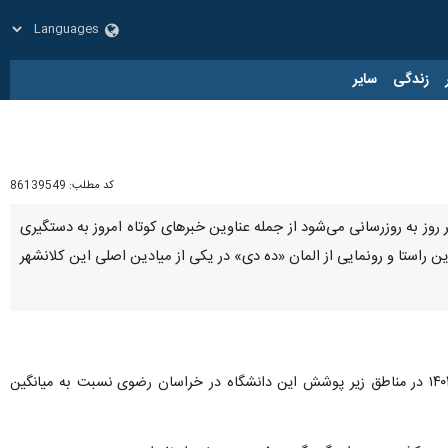
زار
زندگی
سایر
کد مطلب:
86139549