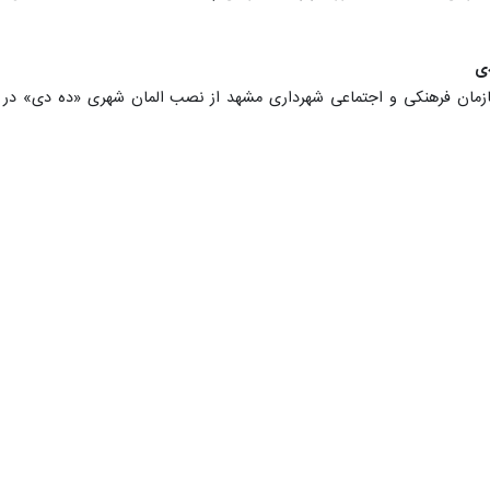
وی در قالبی مجزا جمع‌بندی و منتشر می‌شود که از زمان انتشار تا آخر وقت هر
هفت قاچاقچی انسان در 
وی کمتر از میانگین کشوری است
که تعداد موارد بروز کشوری حیوان گزیدگی ۵۰۰ در هر ۱۰۰ هزار نفر است.
اد خراسان رضوی دستگیر شدند