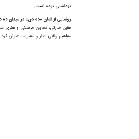
×
♿︎
مشهد - ایرنا - اخبار کوتاه خراسان رض
اختصاص دارد.
موارد بروز حیوان گزیدگی در خراسان رض
کشوری کمتر است.
دکتر زهرا نهبندانی افزود: تعداد موارد بروز حیوان گزیدگی این سال ۴۳۸ در هر ۱۰۰ هزار نفر بوده حال آن
هزار و ۹۹۸ مورد بوده افزایش ۷.۶۳ درصدی داشته است.
هفت قاچاقچی انسان در هنگ مرزی تایب