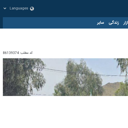
زار
زندگی
سایر
کد مطلب:
86139374