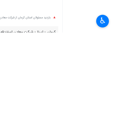
بازدید مسئولان استان کرمان از شرکت معادن
♿︎
کرمان - ایرنا - شرکت معادن اسفندقه د
این پهنه معدنی را از یک مجموعه صرف
نیز نشان می‌دهد حرکت تازه‌ای در مسی
به گزارش ایرنا، منطقه معدنی اسفندقه 
می‌تواند نقش مؤثری در توسعه صنعتی و
در ماه‌های اخیر با تغییر مدیریت در شر
معدنی معطوف شده است.
در همین چارچوب، چندی پیش یاسر سلیمان
پهنه‌های معدنی اسفندقه بازدید کردند.